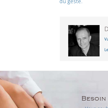
du geste.
D
V
L
Besoin 