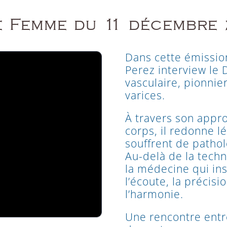
e Femme du 11 décembre
Dans cette émissi
Perez interview le D
vasculaire, pionni
varices.
À travers son appr
corps, il redonne l
souffrent de patho
Au-delà de la techn
la médecine qui ins
l’écoute, la précis
l’harmonie.
Une rencontre entr