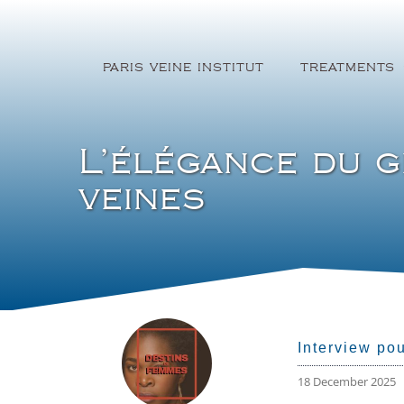
Skip
to
content
PARIS VEINE INSTITUT
TREATMENTS
L’élégance du g
veines
Interview po
18 December 2025