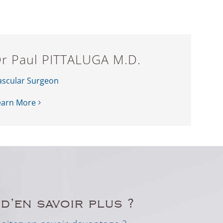
r Paul PITTALUGA M.D.
ascular Surgeon
earn More
d’en savoir plus ?