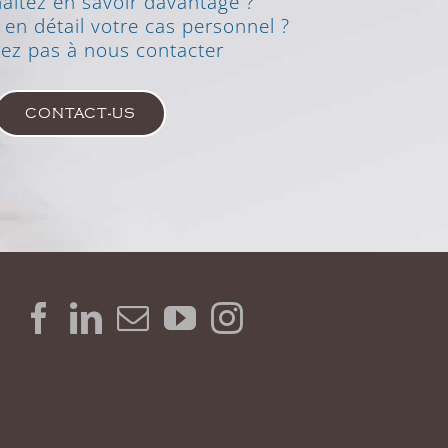
aitez en savoir davantage ?
en détail votre cas personnel ?
tez pas à nous contacter
CONTACT-US