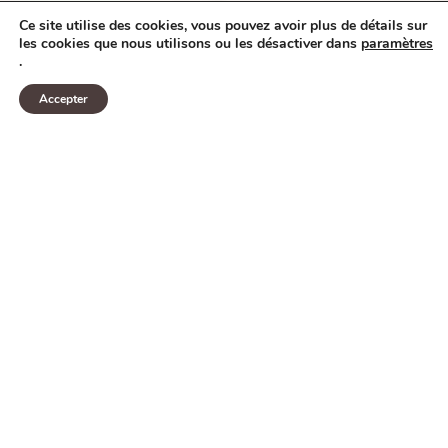
Ce site utilise des cookies, vous pouvez avoir plus de détails sur
les cookies que nous utilisons ou les désactiver dans
paramètres
.
Accepter
Juil 2026 :
Blog :
Pourquoi les femmes sont-elles plus touchées par
Paris Veine Institut
Le Paris Veine Institut a été mis
en place par le Dr Paul
PITTALUGA, chirurgien vasculaire,
pour offrir sur la Capitale des
soins à la pointe de l’innovation